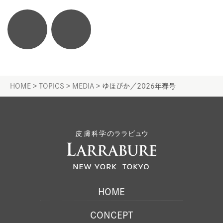
Icon
Icon
link
link
HOME
>
TOPICS
>
MEDIA
>
ゆほびか／2026年春号
HOME
CONCEPT