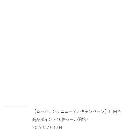
【盛夏毛穴レスキャンペーン】店内全商品ポイン
ト10倍セール開始！
2026年8月4日
【教えて潤子さん】「今年こそ脱老化！夏の肌ダ
メージ対策」ララビュウで水分油分のバランスを
整え徹底対策
2026年8月4日
〈夏季休業のご案内〉
2026年8月3日
【ローションリニューアルキャンペーン】店内全
商品ポイント10倍セール開始！
2026年7月17日