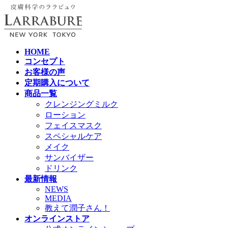
コ
ナ
ン
ビ
テ
ゲ
ン
ー
ツ
シ
HOME
コンセプト
へ
ョ
お客様の声
ス
ン
定期購入について
キ
に
商品一覧
ッ
移
クレンジングミルク
プ
動
ローション
フェイスマスク
スペシャルケア
メイク
サンバイザー
ドリンク
最新情報
NEWS
MEDIA
教えて潤子さん！
オンラインストア