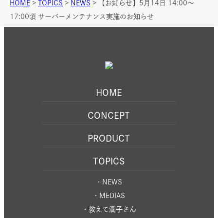
Icon
Icon
HOME
>
TOPICS
>
NEWS
>
【お知らせ】5月14日 14:00〜
link
link
17:00頃 サーバーメンテナンス実施のお知らせ
HOME
CONCEPT
PRODUCT
TOPICS
・NEWS
・MEDIAS
・教えて潤子さん